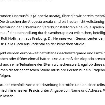
runden Haarausfalls (Alopecia areata), über die wir bereits mehrf
Die Ursachen der Alopecia areata sind bis heute nicht vollständig
twicklung der Erkrankung Vererbungsfaktoren eine Rolle spielen
n auf eine Behandlung durch Gentherapie zu erforschen, beteilig
. Rolf Hoffmann aus Freiburg, Dr. Hennies vom Genomcenter der
r. Hella Blech aus Rödental an der klinischen Studie.
ojekt werden europaweit betroffene Geschwisterpaare und Einzel
haben oder früher einmal hatten. Das Ausmaß der Alopecia areata 
st auch eine Teilnahme der Eltern wünschenswert, egal ob diese s
hmen dieser genetischen Studie muss pro Person nur ein Fragebo
folgen.
 Bruder ebenfalls von der Erkrankung betroffen und an einer Teil
nisch in unserer Praxis
unter Angabe von Name und Adresse. 
n lassen.